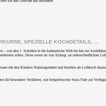
ochen wir alle Gerichte auf höchstem
ERKURSE, SPEZIELLE KOCHDETAILS, …
 – von den 1. Schritten in die kulinarische Welt bis hin zur Ausbildun
nnenlernen sollen. Denn wenn sie von Anfang an unterschiedlichste Lebe
am mit den Kindern Nahrungsmittel und bereiten als Leihkoch daraus 
en für besondere Verfahren, wie beispielsweise Sous-Vide zur Verfüg