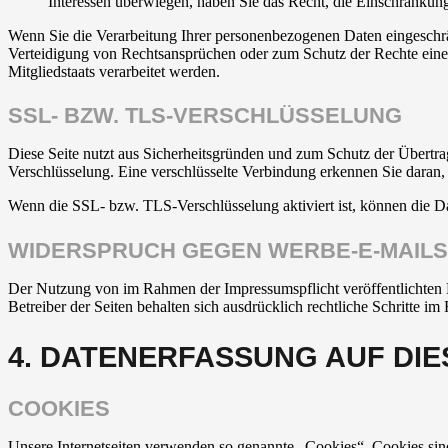
Interessen überwiegen, haben Sie das Recht, die Einschränkun
Wenn Sie die Verarbeitung Ihrer personenbezogenen Daten eingeschr
Verteidigung von Rechtsansprüchen oder zum Schutz der Rechte einer 
Mitgliedstaats verarbeitet werden.
SSL- BZW. TLS-VERSCHLÜSSELUNG
Diese Seite nutzt aus Sicherheitsgründen und zum Schutz der Übertrag
Verschlüsselung. Eine verschlüsselte Verbindung erkennen Sie daran, 
Wenn die SSL- bzw. TLS-Verschlüsselung aktiviert ist, können die Dat
WIDERSPRUCH GEGEN WERBE-E-MAILS
Der Nutzung von im Rahmen der Impressumspflicht veröffentlichten 
Betreiber der Seiten behalten sich ausdrücklich rechtliche Schritte
4. DATENERFASSUNG AUF DIE
COOKIES
Unsere Internetseiten verwenden so genannte „Cookies“. Cookies sin