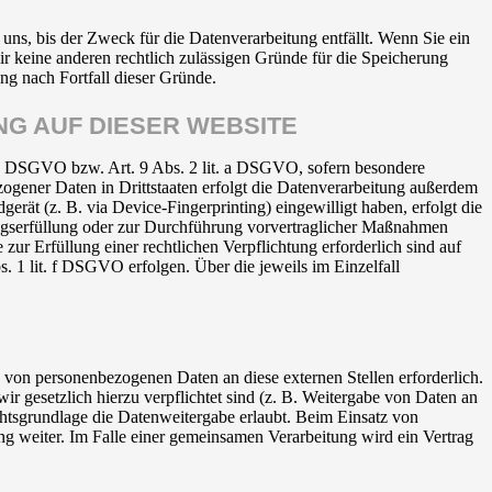
uns, bis der Zweck für die Datenverarbeitung entfällt. Wenn Sie ein
r keine anderen rechtlich zulässigen Gründe für die Speicherung
ng nach Fortfall dieser Gründe.
G AUF DIESER WEBSITE
t. a DSGVO bzw. Art. 9 Abs. 2 lit. a DSGVO, sofern besondere
ogener Daten in Drittstaaten erfolgt die Datenverarbeitung außerdem
rät (z. B. via Device-Fingerprinting) eingewilligt haben, erfolgt die
ragserfüllung oder zur Durchführung vorvertraglicher Maßnahmen
zur Erfüllung einer rechtlichen Verpflichtung erforderlich sind auf
. 1 lit. f DSGVO erfolgen. Über die jeweils im Einzelfall
 von personenbezogenen Daten an diese externen Stellen erforderlich.
r gesetzlich hierzu verpflichtet sind (z. B. Weitergabe von Daten an
chtsgrundlage die Datenweitergabe erlaubt. Beim Einsatz von
g weiter. Im Falle einer gemeinsamen Verarbeitung wird ein Vertrag