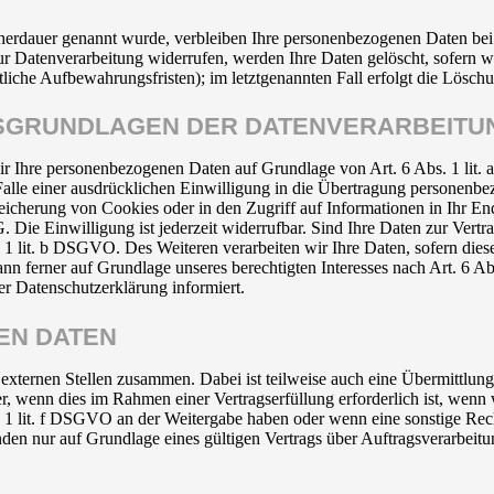
cherdauer genannt wurde, verbleiben Ihre personenbezogenen Daten bei 
r Datenverarbeitung widerrufen, werden Ihre Daten gelöscht, sofern wi
liche Aufbewahrungsfristen); im letztgenannten Fall erfolgt die Löschu
TSGRUNDLAGEN DER DATENVERARBEITUN
 wir Ihre personenbezogenen Daten auf Grundlage von Art. 6 Abs. 1 li
lle einer ausdrücklichen Einwilligung in die Übertragung personenbez
icherung von Cookies oder in den Zugriff auf Informationen in Ihr Endge
Die Einwilligung ist jederzeit widerrufbar. Sind Ihre Daten zur Vert
. 1 lit. b DSGVO. Des Weiteren verarbeiten wir Ihre Daten, sofern diese 
 ferner auf Grundlage unseres berechtigten Interesses nach Art. 6 Abs
r Datenschutzerklärung informiert.
EN DATEN
 externen Stellen zusammen. Dabei ist teilweise auch eine Übermittlung
 wenn dies im Rahmen einer Vertragserfüllung erforderlich ist, wenn wi
s. 1 lit. f DSGVO an der Weitergabe haben oder wenn eine sonstige Re
n nur auf Grundlage eines gültigen Vertrags über Auftragsverarbeitun