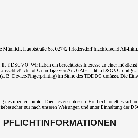
nnich, Hauptstraße 68, 02742 Friedersdorf (nachfolgend All-Inkl). 
lit. f DSGVO. Wir haben ein berechtigtes Interesse an einer möglichst 
ng ausschließlich auf Grundlage von Art. 6 Abs. 1 lit. a DSGVO und §
(z. B. Device-Fingerprinting) im Sinne des TDDDG umfasst. Die Einwill
 des oben genannten Dienstes geschlossen. Hierbei handelt es sich um
bsitebesucher nur nach unseren Weisungen und unter Einhaltung der D
D PFLICHT­INFORMATIONEN