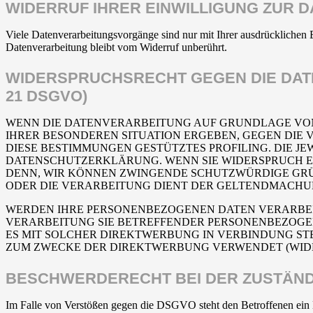
WIDERRUF IHRER EINWILLIGUNG ZUR 
Viele Datenverarbeitungsvorgänge sind nur mit Ihrer ausdrücklichen E
Datenverarbeitung bleibt vom Widerruf unberührt.
WIDERSPRUCHSRECHT GEGEN DIE DAT
21 DSGVO)
WENN DIE DATENVERARBEITUNG AUF GRUNDLAGE VON ART
IHRER BESONDEREN SITUATION ERGEBEN, GEGEN DIE 
DIESE BESTIMMUNGEN GESTÜTZTES PROFILING. DIE J
DATENSCHUTZERKLÄRUNG. WENN SIE WIDERSPRUCH EI
DENN, WIR KÖNNEN ZWINGENDE SCHUTZWÜRDIGE GRÜN
ODER DIE VERARBEITUNG DIENT DER GELTENDMACHUN
WERDEN IHRE PERSONENBEZOGENEN DATEN VERARBEITE
VERARBEITUNG SIE BETREFFENDER PERSONENBEZOGEN
ES MIT SOLCHER DIREKTWERBUNG IN VERBINDUNG ST
ZUM ZWECKE DER DIREKTWERBUNG VERWENDET (WIDERS
BESCHWERDE­RECHT BEI DER ZUSTÄND
Im Falle von Verstößen gegen die DSGVO steht den Betroffenen ein Be