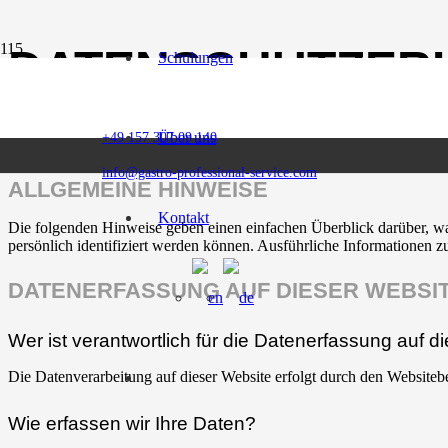
DATENSCHUTZ­E
Schulungen
1. DATENSCHUTZ AUF EINEN 
Über uns
+49 157 307 09 140
info@gastro-professional-service.com
ALLGEMEINE HINWEISE
Kontakt
Die folgenden Hinweise geben einen einfachen Überblick darüber, wa
persönlich identifiziert werden können. Ausführliche Informationen
DATENERFASSUNG AUF DIESER WEBSI
Wer ist verantwortlich für die Datenerfassung auf d
Die Datenverarbeitung auf dieser Website erfolgt durch den Websiteb
Wie erfassen wir Ihre Daten?