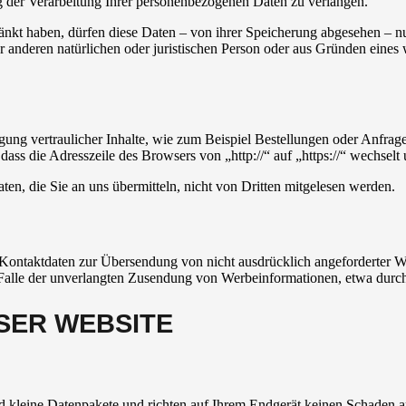
g der Verarbeitung Ihrer personenbezogenen Daten zu verlangen.
änkt haben, dürfen diese Daten – von ihrer Speicherung abgesehen – n
anderen natürlichen oder juristischen Person oder aus Gründen eines w
ung vertraulicher Inhalte, wie zum Beispiel Bestellungen oder Anfrage
dass die Adresszeile des Browsers von „http://“ auf „https://“ wechsel
en, die Sie an uns übermitteln, nicht von Dritten mitgelesen werden.
Kontaktdaten zur Übersendung von nicht ausdrücklich angeforderter W
 im Falle der unverlangten Zusendung von Werbeinformationen, etwa dur
SER WEBSITE
d kleine Datenpakete und richten auf Ihrem Endgerät keinen Schaden a