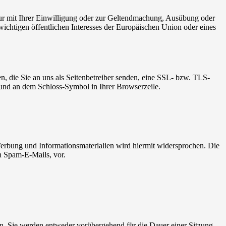
ur mit Ihrer Einwilligung oder zur Geltendmachung, Ausübung oder
ichtigen öffentlichen Interesses der Europäischen Union oder eines
n, die Sie an uns als Seitenbetreiber senden, eine SSL- bzw. TLS-
t und an dem Schloss-Symbol in Ihrer Browserzeile.
erbung und Informationsmaterialien wird hiermit widersprochen. Die
ch Spam-E-Mails, vor.
n. Sie werden entweder vorübergehend für die Dauer einer Sitzung