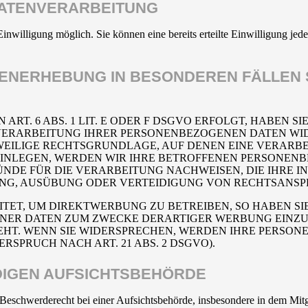
DATENVERARBEITUNG
inwilligung möglich. Sie können eine bereits erteilte Einwilligung jed
ENERHEBUNG IN BESONDEREN FÄLLEN 
. 6 ABS. 1 LIT. E ODER F DSGVO ERFOLGT, HABEN SIE
VERARBEITUNG IHRER PERSONENBEZOGENEN DATEN WIDE
EWEILIGE RECHTSGRUNDLAGE, AUF DENEN EINE VERARBE
NLEGEN, WERDEN WIR IHRE BETROFFENEN PERSONENBE
DE FÜR DIE VERARBEITUNG NACHWEISEN, DIE IHRE IN
G, AUSÜBUNG ODER VERTEIDIGUNG VON RECHTSANSPRÜC
T, UM DIREKTWERBUNG ZU BETREIBEN, SO HABEN SIE
ER DATEN ZUM ZWECKE DERARTIGER WERBUNG EINZULEG
EHT. WENN SIE WIDERSPRECHEN, WERDEN IHRE PERSO
PRUCH NACH ART. 21 ABS. 2 DSGVO).
IGEN AUFSICHTS­BEHÖRDE
schwerderecht bei einer Aufsichtsbehörde, insbesondere in dem Mitgli